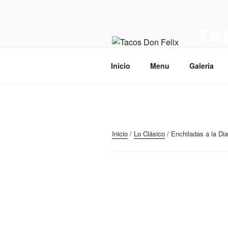
Ir
al
TA
contenido
Bienveni
Inicio
Menu
Galeria
Inicio
/
Lo Clásico
/ Enchiladas a la Dia