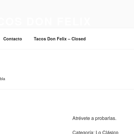
COS DON FELIX
dos a mi casa.
Contacto
Tacos Don Felix – Closed
bla
Atrévete a probarlas.
Categoría:
Lo Clásico