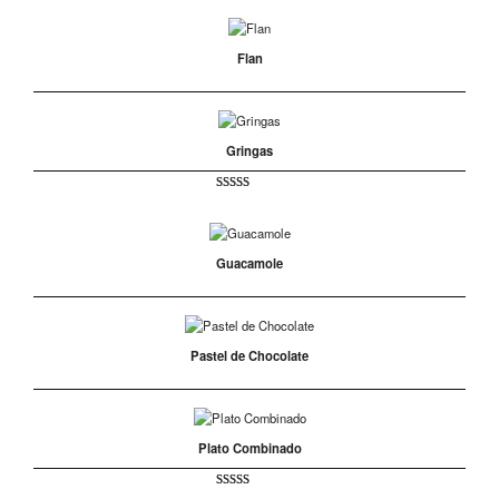
Flan
Gringas
Valorado
1
5.00
sobre 5
basado en
puntuación
Guacamole
de cliente
Pastel de Chocolate
Plato Combinado
Valorado
1