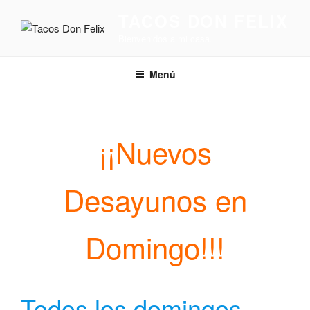
Ir
TACOS DON FELIX
al
Bienvenidos a mi casa.
contenido
Menú
¡¡Nuevos
Desayunos en
Domingo!!!
Todos los domingos