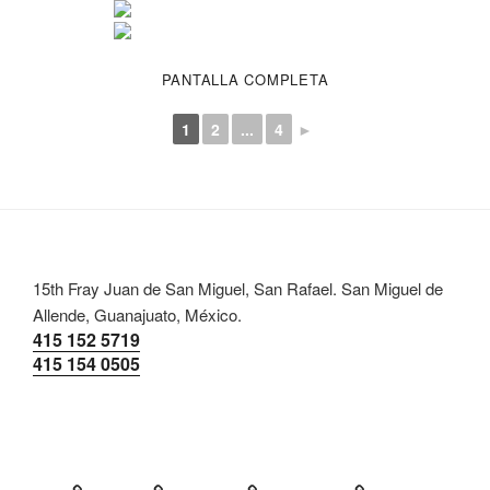
PANTALLA COMPLETA
1
2
...
4
►
15th Fray Juan de San Miguel, San Rafael. San Miguel de
Allende, Guanajuato, México.
415 152 5719
415 154 0505
Inicio
Menu
Galeria
Contacto