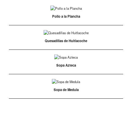
5.00
sobre 5
basado en
puntuación
Pollo a la Plancha
de cliente
Quesadillas de Huitlacoche
Sopa Azteca
Sopa de Medula