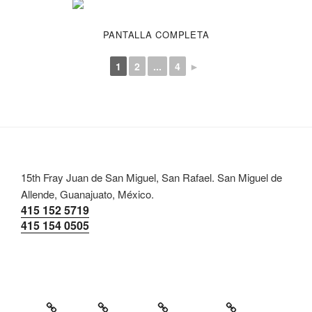
PANTALLA COMPLETA
1
2
...
4
►
15th Fray Juan de San Miguel, San Rafael. San Miguel de
Allende, Guanajuato, México.
415 152 5719
415 154 0505
Inicio
Menu
Galeria
Contacto