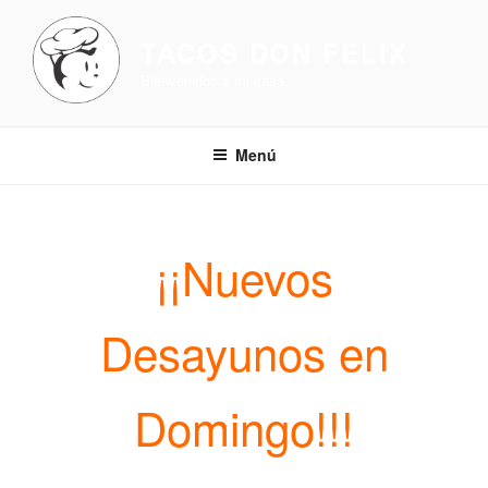
Ir
al
TACOS DON FELIX
contenido
Bienvenidos a mi casa.
Menú
¡¡Nuevos
Desayunos en
Domingo!!!