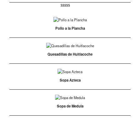
Valorado
1
5.00
sobre 5
basado en
puntuación
Pollo a la Plancha
de cliente
Quesadillas de Huitlacoche
Sopa Azteca
Sopa de Medula