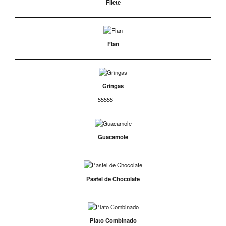
Filete
Flan
Gringas
Valorado
1
5.00
sobre 5
basado en
puntuación
Guacamole
de cliente
Pastel de Chocolate
Plato Combinado